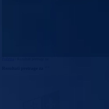
Početna
/
Rezultati pretrage za:
Rezultati pretrage za ""