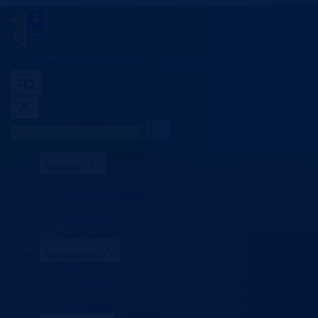
Ministarstvo za boračka pitanja
Bosansko-podrinjski kanton Goražd
Aktuelno
Sve vijesti
Konkursi i oglasi
Javne nabavke
Obavještenja
Javne rasprave
Ministarstvo
Ministar
Nadležnosti
Organizacija
Uposlenici