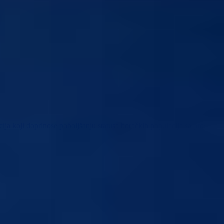
acija koji doprinose poboljšanju statusa boračkih populacija sa prostora