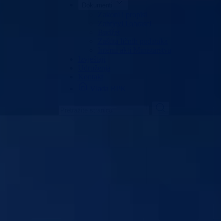
Dokumenti
Zakoni i propisi
Zahtjevi i obrasci
Budžet
Zaštita ličnih podataka
Interni akti Ministarstva
Izvještaji
Udruženja
Kontakt
Vlada BPK