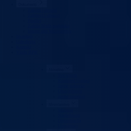
Dokumenti
Zakoni i propisi
Zahtjevi i obrasci
Budžet
Zaštita ličnih podataka
Interni akti Ministarstva
Izvještaji
Udruženja
Kontakt
Vlada BPK
Aktuelno
Sve vijesti
Konkursi i oglasi
Javne nabavke
Obavještenja
Javne rasprave
Ministarstvo
Ministar
Nadležnosti
Organizacija
Uposlenici