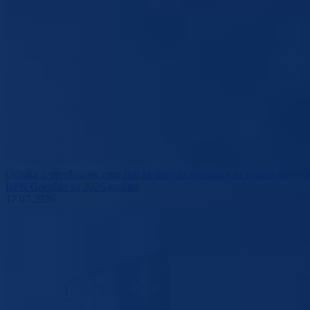
Odluka o utvrđivanju rang listi za dodjelu sredstava za finansiranje/su
BPK Goražde za 2026.godinu
17.07.2026