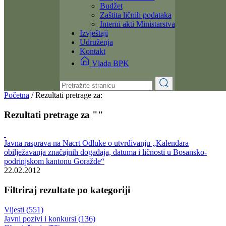
Dokumenti
Zakoni i propisi
Zahtjevi i obrasci
Budžet
Zaštita ličnih podataka
Interni akti Ministarstva
Izvještaji
Udruženja
Kontakt
Vlada BPK
Početna
/
Rezultati pretrage za:
Rezultati pretrage za ""