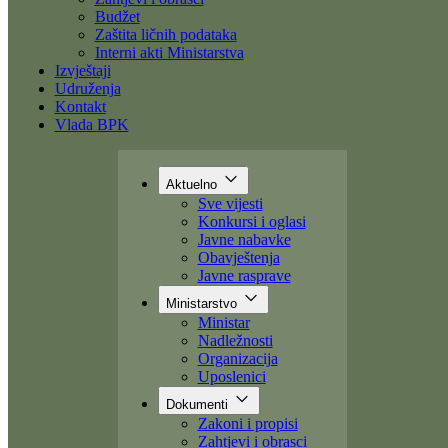
Dokumenti
Zakoni i propisi
Zahtjevi i obrasci
Budžet
Zaštita ličnih podataka
Interni akti Ministarstva
Izvještaji
Udruženja
Kontakt
Vlada BPK
Aktuelno
Sve vijesti
Konkursi i oglasi
Javne nabavke
Obavještenja
Javne rasprave
Ministarstvo
Ministar
Nadležnosti
Organizacija
Uposlenici