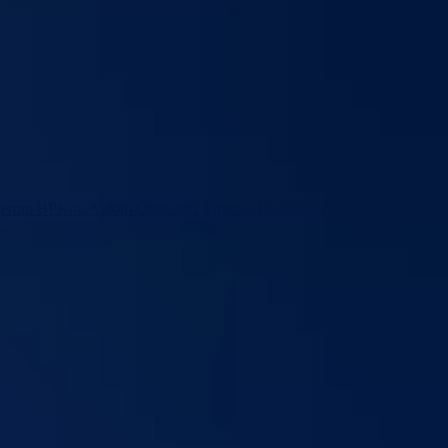
premijerom BPK-a, Aidom Obućom i Emirom Okovićem