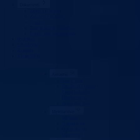
Dokumenti
Zakoni i propisi
Zahtjevi i obrasci
Budžet
Zaštita ličnih podataka
Interni akti Ministarstva
Izvještaji
Udruženja
Kontakt
Vlada BPK
Aktuelno
Sve vijesti
Konkursi i oglasi
Javne nabavke
Obavještenja
Javne rasprave
Ministarstvo
Ministar
Nadležnosti
Organizacija
Uposlenici