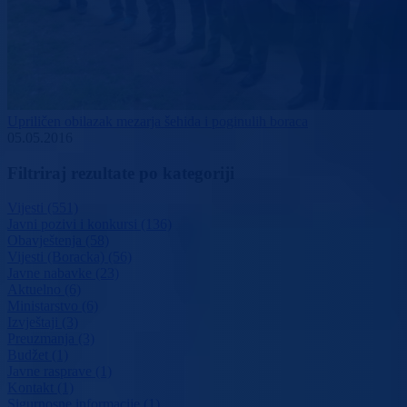
Upriličen obilazak mezarja šehida i poginulih boraca
05.05.2016
Filtriraj rezultate po kategoriji
Vijesti (551)
Javni pozivi i konkursi (136)
Obavještenja (58)
Vijesti (Boracka) (56)
Javne nabavke (23)
Aktuelno (6)
Ministarstvo (6)
Izvještaji (3)
Preuzmanja (3)
Budžet (1)
Javne rasprave (1)
Kontakt (1)
Sigurnosne informacije (1)