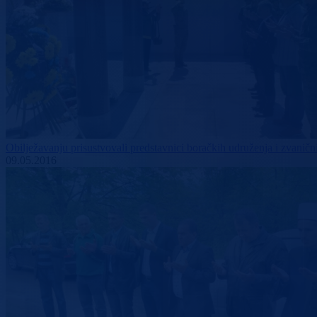
Obilježavanju prisustvovali predstavnici boračkih udruženja i zv
09.05.2016