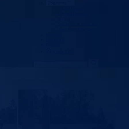
Dokumenti
Zakoni i propisi
Zahtjevi i obrasci
Budžet
Zaštita ličnih podataka
Interni akti Ministarstva
Izvještaji
Udruženja
Kontakt
Vlada BPK