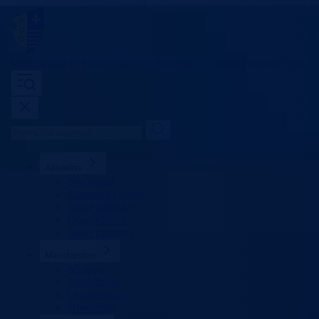
Ministarstvo za boračka pitanja
Bosansko-podrinjski kanton Goražd
Aktuelno
Sve vijesti
Konkursi i oglasi
Javne nabavke
Obavještenja
Javne rasprave
Ministarstvo
Ministar
Nadležnosti
Organizacija
Uposlenici