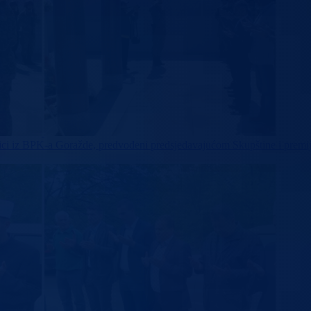
aničnici iz BPK-a Goražde, predvođeni predsjedavajućom Skupštine i 