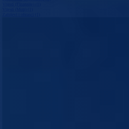
Vijesti (Finansije) (1)
Vijesti (Mup) (1)
Zahtjevi i obrasci (1)