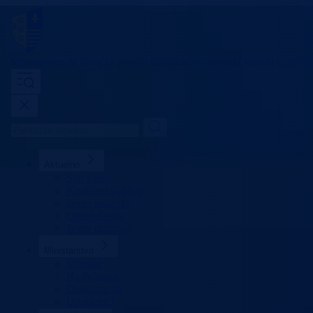
Ministarstvo za boračka pitanja
Bosansko-podrinjski kanton Goražd
Aktuelno
Sve vijesti
Konkursi i oglasi
Javne nabavke
Obavještenja
Javne rasprave
Ministarstvo
Ministar
Nadležnosti
Organizacija
Uposlenici