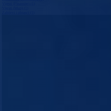
Vijesti (Finansije) (1)
Vijesti (Mup) (1)
Zahtjevi i obrasci (1)