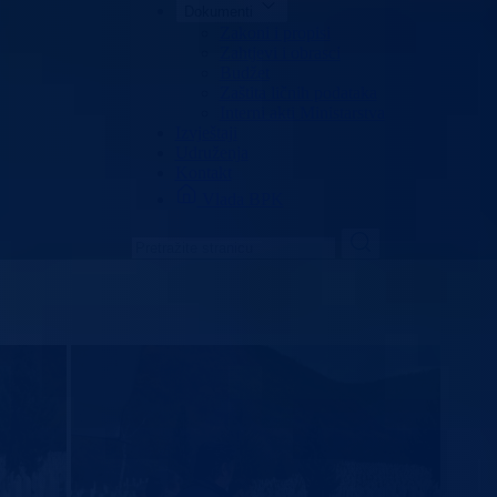
Dokumenti
Zakoni i propisi
Zahtjevi i obrasci
Budžet
Zaštita ličnih podataka
Interni akti Ministarstva
Izvještaji
Udruženja
Kontakt
Vlada BPK