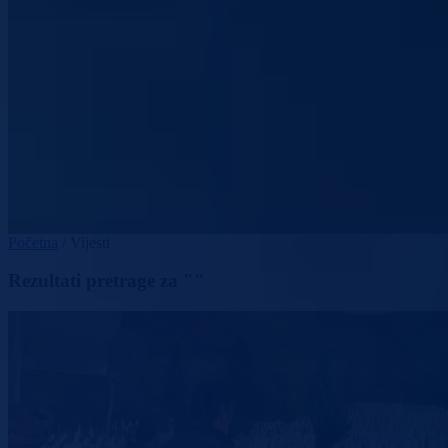
Početna
/
Vijesti
Rezultati pretrage za ""