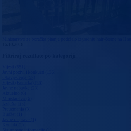
Ministarstvo za boračka pitanja podržalo izgradnju hair-česme na Hra
16.10.2018
Filtriraj rezultate po kategoriji
Vijesti (551)
Javni pozivi i konkursi (136)
Obavještenja (58)
Vijesti (Boracka) (56)
Javne nabavke (23)
Aktuelno (6)
Ministarstvo (6)
Izvještaji (3)
Preuzmanja (3)
Budžet (1)
Javne rasprave (1)
Kontakt (1)
Sigurnosne informacije (1)