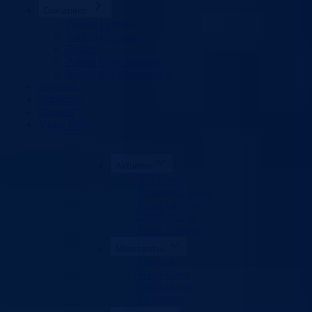
Dokumenti
Zakoni i propisi
Zahtjevi i obrasci
Budžet
Zaštita ličnih podataka
Interni akti Ministarstva
Izvještaji
Udruženja
Kontakt
Vlada BPK
Aktuelno
Sve vijesti
Konkursi i oglasi
Javne nabavke
Obavještenja
Javne rasprave
Ministarstvo
Ministar
Nadležnosti
Organizacija
Uposlenici