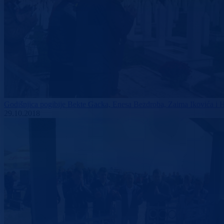
Godišnjica pogibije Bekte Gacka, Enesa Bezdroba, Zaima Ikovića i 
29.10.2018