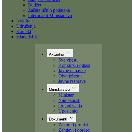
Dokumenti
Zakoni i propisi
Zahtjevi i obrasci
Budžet
Zaštita ličnih podataka
Interni akti Ministarstva
Izvještaji
Udruženja
Kontakt
Vlada BPK
Aktuelno
Sve vijesti
Konkursi i oglasi
Javne nabavke
Obavještenja
Javne rasprave
Ministarstvo
Ministar
Nadležnosti
Organizacija
Uposlenici