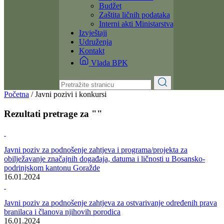
Dokumenti
Zakoni i propisi
Zahtjevi i obrasci
Budžet
Zaštita ličnih podataka
Interni akti Ministarstva
Izvještaji
Udruženja
Kontakt
Vlada BPK
Početna
/
Javni pozivi i konkursi
Rezultati pretrage za ""