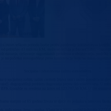
 u ovom teškom periodu borbe protiv pandemije koronavirusa uspjela j
d približno 43 miliona KM, može se reći da je bio socijalno – razvojni.
ijalnih davanja, rješavanje nagomilanih problema u obrazovanju, podrš
to je na početku novogodišnje press konferencije koju su danas organi
Socijalna i zdravstvena zaštita stanovništva
o socijalnoj zaštiti, zaštiti civilnih žrtava rata i zaštiti porodica sa 
 rješavajući dugogodišnji problem dugovanja prema tim ustanovama. U to
iz BPK Goražde su svedena na iznos od 123.797,50 KM. U tim ustanov
ama starijim od 65 godina života te djece do polaska u osnovnu školu,
oplatak, tuđa njega, žena – majka, Vlada je u 2021. godini izdvojila 3