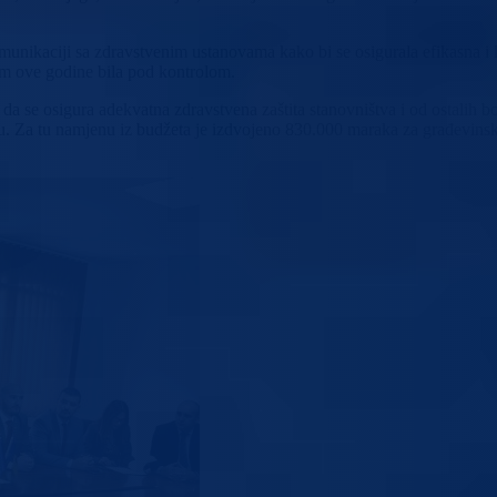
munikaciji sa zdravstvenim ustanovama kako bi se osigurala efikasna i 
om ove godine bila pod kontrolom.
da se osigura adekvatna zdravstvena zaštita stanovništva i od ostalih bo
u. Za tu namjenu iz budžeta je izdvojeno 830.000 maraka za građevins