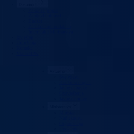
Dokumenti
Zakoni i propisi
Zahtjevi i obrasci
Budžet
Zaštita ličnih podataka
Interni akti Ministarstva
Izvještaji
Udruženja
Kontakt
Vlada BPK
Aktuelno
Sve vijesti
Konkursi i oglasi
Javne nabavke
Obavještenja
Javne rasprave
Ministarstvo
Ministar
Nadležnosti
Organizacija
Uposlenici