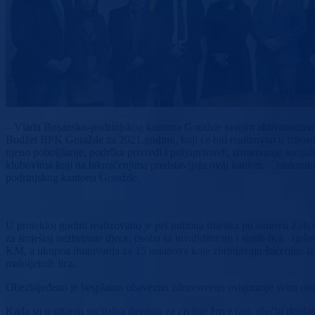
– Vlada Bosansko-podrinjskog kantona Goražde svojim aktivnostima i
Budžet BPK Goražde za 2021.godinu, koji će biti realizovan u iznosu o
njeno poboljšanje, podrška privredi i poljoprivredi, izmirivanje soc
klubovima koji na takmičenjima predstavljaju ovaj kanton, – istaknu
podrinjskog kantona Goražde.
U protekloj godini realizovano je pet miliona maraka po osnovu Zakona 
za smještaj nezbrinute djece, osoba sa invaliditetom i starih lica,
KM, a ukupna dugovanja za 15 ustanova koje zbrinjavaju štićenike 
maloljetnih lica.
Obezbijeđeno je besplatno obavezno zdravstveno osiguranje svim osob
Kada su u pitanju socijalna davanja za civilne žrtve rata, dječiji d