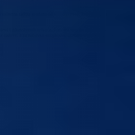
kvalitetna zaštita građana od koronavirusa. Zahvaljujući naporima naših
lesti i zdravstvenih teškoća. Ponosni smo na činjenicu da će već
ke radove, a za nabavku neophodne opreme sredstva su osigurana