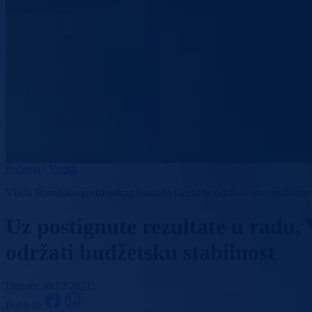
Početna
/
Vijesti
Vlada Bosansko-podrinjskog kantona Goražde održala novogodišnju p
Uz postignute rezultate u radu,
održati budžetsku stabilnost
Datum: 30.12.2021.
Podijeli: