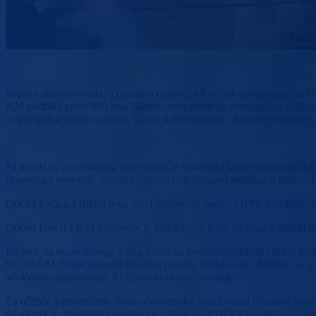
Svjesni da se privreda, a posebno obrtnici još uvijek oporavljaju od
KM podrške privrednicima. Ministarstvo privrede pomagalo je poljopr
dugovanja iz ranijih godina. Uz to, nižim nivoima vlasti se pomoglo 
Sa lokalnim zajednicama nastavljena je saradnja i kroz osiguranje red
finansijska sredstva. Gradu Goražde izdvojena su sredstva u iznosu
Općini Foča u FBiH u toku 2021.godine, iz budžeta BPK Goražde, up
Općini Pale u FBiH uplaćeno je 520.840,00 KM, od čega 330.000 K
Uz ovo, sa ekonomskog koda Vlade su dodatno podržani i drugi projekt
98.235KM. Osim sanacije lokalnih puteva, sredstva su odobrena sa ur
adekvatno zagrijavanje JU Sportski centar Goražde.
Za učešće u projektima Socio-ekonomsko osnaživanja lokalnog stan
odobrena su finansijska sredstva u iznosu od 40.000KM, dok je za op