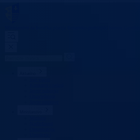
Ministarstvo za boračka pitanja
Bosansko-podrinjski kanton Goražd
Aktuelno
Sve vijesti
Konkursi i oglasi
Javne nabavke
Obavještenja
Javne rasprave
Ministarstvo
Ministar
Nadležnosti
Organizacija
Uposlenici