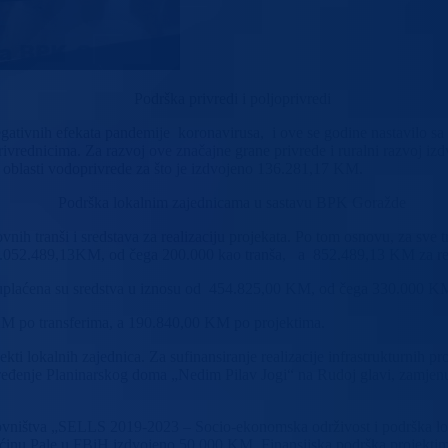
Podrška privredi i poljoprivredi
 negativnih efekata pandemije koronavirusa, i ove se godine nastavilo 
ivrednicima. Za razvoj ove značajne grane privrede i ruralni razvoj iz
u oblasti vodoprivrede za što je izdvojeno 136.281,17 KM.
Podrška lokalnim zajednicama u sastavu BPK Goražde
ovnih tranši i sredstava za realizaciju projekata. Po tom osnovu, za sv
 1.052.489,13KM, od čega 200.000 kao tranša, a 852.489,13 KM za real
laćena su sredstva u iznosu od 454.825,00 KM, od čega 330.000 KM po
M po transferima, a 190.840,00 KM po projektima.
i lokalnih zajednica. Za sufinansiranje realizacije infrastrukturnih pr
eđenje Planinarskog doma „Nedim Pilav Jogi“ na Rudoj glavi, zamjenu s
ovništva „SELLS 2019-2023 – Socio-ekonomska održivost i podrška lo
ćinu Pale u FBiH izdvojeno 50.000 KM. Finansijska podrška projektima 