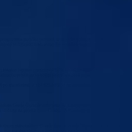
sa programima podrške privredi. U te svrhe uplaćeno je ukupno 1.088. 6
dvojeno je 330.000 KM, a ono što je važno napomenuti isplaćena su sva
e tri lokalne zajednice u sastavu BPK Goražde izdvojena su značajna
izaciju projekata sa kojim su oni aplicirali prema Vladi BPK Goražde
 transferima, a 124.825,00 KM po projektima za koje su aplicirali.
ojekata Grada Goražde izdvojena su finansijska sredstva u iznosu od
tolarije na prostorijama Gradske Art-galerije te obezbjeđenje goriva z
kalnom stanovništvu Gornje-drinske regije” Općini Foča u FBiH
ove lokalne zajednice pružena je i za uspostavu nove autobuske linij