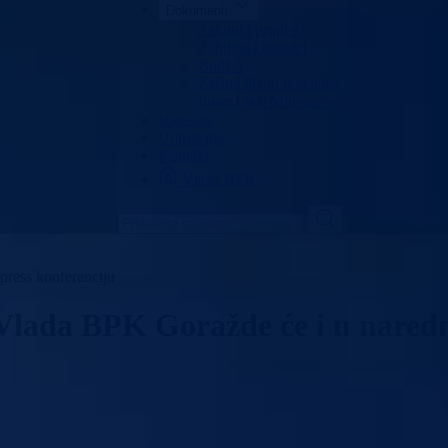
Dokumenti
Zakoni i propisi
Zahtjevi i obrasci
Budžet
Zaštita ličnih podataka
Interni akti Ministarstva
Izvještaji
Udruženja
Kontakt
Vlada BPK
ress konferenciju
 Vlada BPK Goražde će i u naredn