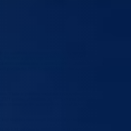
e da stabilizira sveukupno stanje na ovom prostoru. U tom pogledu, z
 Prioriteti u djelovanju su bili zaštita zdravlja građana BPK Goražde i
ka lokalnim zajednicama u sastavu BPK Goražda, kao i svim sportskim
zovali premijerka BPK Goražde Aida Obuća i ministri u Vladi Bosansko-
djecom. Vlada je poseban senzibilitet pokazala prema štićenicima domova
ku 2021.godine, iz budžeta za ove namjene izdvojeno je 1.191.128,27
ama zbrinuto je 69 osoba iz BPK Goražde, a među njima je 9
 koji to pravo nisu mogli ostvariti ni po kojem drugom osnovu.
.272.434,00 KM, od čega je 289.005,00 KM dug iz decembra 2020. godine