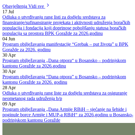
Odštampaj stranicu
Program – Operacije Krug i Drina 2014.
|
PDF
Preuzmi
Obavještenja
Vidi sve
17
Jul
Odluka o utvrđivanju rang listi za dodjelu sredstava za
finansiranje/sufinansiranje projekata i aktivnosti udruženja boračkih
populacija i fondacija koji doprinose poboljšanju statusa boračkih
populacija sa prostora BPK Goražde za 2026.godinu
04
Jun
Program obilježavanja manifestacije “Grebak – put života” u BPK
Goražde za 2026. godinu
30
Apr
Program obilježavanja „Dana otpora“ u Bosansko – podrinjskom
kantonu Goražde za 2026.godinu
30
Apr
Program obilježavanja “Dana otpora” u Bosansko – podrinjskom
kantonu Goražde za 2026. godinu
28
Apr
Odluka o utvrđivanju rang liste za dodjelu sredstava za osiguranje
neometanog rada udruženja b/p
09
Apr
Program obilježavanja „Dana Armije RBiH – sjećanje na šehide i
poginule borce Armije i MUP-a RBiH“ za 2026.godinu u Bosansko-