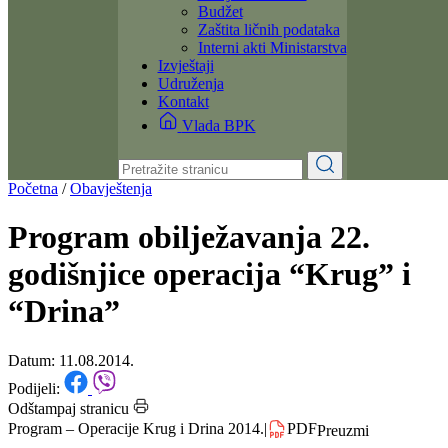
Dokumenti
Zakoni i propisi
Zahtjevi i obrasci
Budžet
Zaštita ličnih podataka
Interni akti Ministarstva
Izvještaji
Udruženja
Kontakt
Vlada BPK
Početna
/
Obavještenja
Program obilježavanja 22.
godišnjice operacija “Krug” i
“Drina”
Datum: 11.08.2014.
Podijeli: