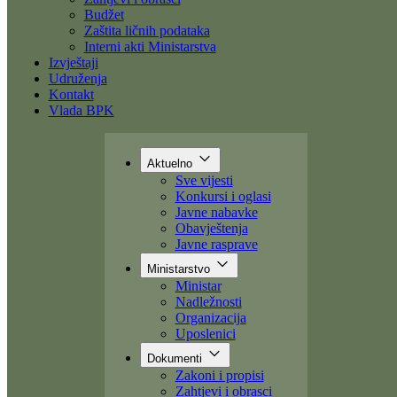
Dokumenti
Zakoni i propisi
Zahtjevi i obrasci
Budžet
Zaštita ličnih podataka
Interni akti Ministarstva
Izvještaji
Udruženja
Kontakt
Vlada BPK
Aktuelno
Sve vijesti
Konkursi i oglasi
Javne nabavke
Obavještenja
Javne rasprave
Ministarstvo
Ministar
Nadležnosti
Organizacija
Uposlenici