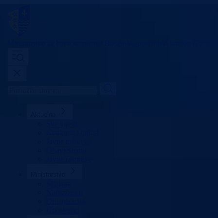
Ministarstvo za boračka pitanja
Bosansko-podrinjski kanton Goražd
Aktuelno
Sve vijesti
Konkursi i oglasi
Javne nabavke
Obavještenja
Javne rasprave
Ministarstvo
Ministar
Nadležnosti
Organizacija
Uposlenici