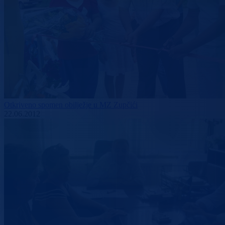
Otkriveno spomen obilježje u MZ Zupčići
22.06.2012