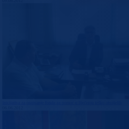
09.06.2012
Inicijativa za osnivanje fonda za pomoć u liječenju teško oboljelih
06.06.2012