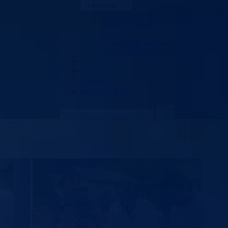
Dokumenti
Zakoni i propisi
Zahtjevi i obrasci
Budžet
Zaštita ličnih podataka
Interni akti Ministarstva
Izvještaji
Udruženja
Kontakt
Vlada BPK