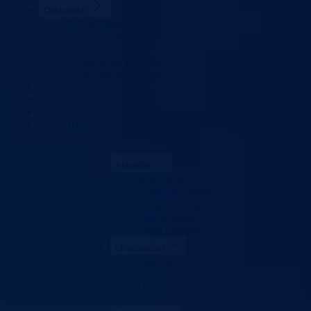
Dokumenti
Zakoni i propisi
Zahtjevi i obrasci
Budžet
Zaštita ličnih podataka
Interni akti Ministarstva
Izvještaji
Udruženja
Kontakt
Vlada BPK
Aktuelno
Sve vijesti
Konkursi i oglasi
Javne nabavke
Obavještenja
Javne rasprave
Ministarstvo
Ministar
Nadležnosti
Organizacija
Uposlenici