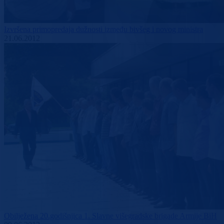
Izvršena primopredaja dužnosti između bivšeg i novog ministra
21.06.2012
Obilježena 20.godišnjica 1. Slavne višegradske brigade Armije BiH