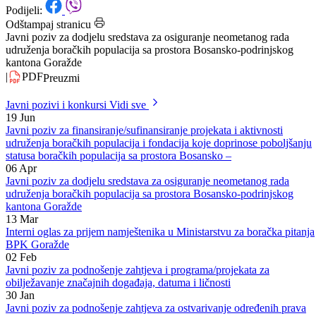
Datum: 03.03.2025.
Podijeli:
Odštampaj stranicu
Javni poziv za dodjelu sredstava za osiguranje neometanog rada
udruženja boračkih populacija sa prostora Bosansko-podrinjskog
kantona Goražde
|
PDF
Preuzmi
Javni pozivi i konkursi
Vidi sve
19
Jun
Javni poziv za finansiranje/sufinansiranje projekata i aktivnosti
udruženja boračkih populacija i fondacija koje doprinose poboljšanju
statusa boračkih populacija sa prostora Bosansko –
06
Apr
Javni poziv za dodjelu sredstava za osiguranje neometanog rada
udruženja boračkih populacija sa prostora Bosansko-podrinjskog
kantona Goražde
13
Mar
Interni oglas za prijem namještenika u Ministarstvu za boračka pitanja
BPK Goražde
02
Feb
Javni poziv za podnošenje zahtjeva i programa/projekata za