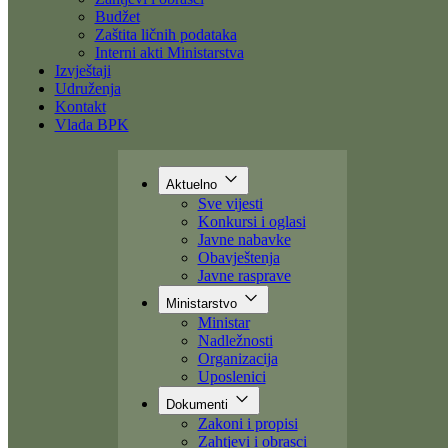
Dokumenti
Zakoni i propisi
Zahtjevi i obrasci
Budžet
Zaštita ličnih podataka
Interni akti Ministarstva
Izvještaji
Udruženja
Kontakt
Vlada BPK
Aktuelno
Sve vijesti
Konkursi i oglasi
Javne nabavke
Obavještenja
Javne rasprave
Ministarstvo
Ministar
Nadležnosti
Organizacija
Uposlenici