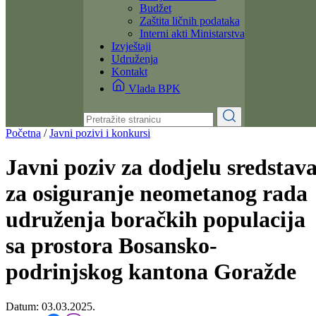
Dokumenti
Zakoni i propisi
Zahtjevi i obrasci
Budžet
Zaštita ličnih podataka
Interni akti Ministarstva
Izvještaji
Udruženja
Kontakt
Vlada BPK
Početna
/
Javni pozivi i konkursi
Javni poziv za dodjelu sredstav
za osiguranje neometanog rada
udruženja boračkih populacija
sa prostora Bosansko-
podrinjskog kantona Goražde