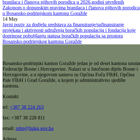
obilježavanje značajnih događaja, datuma i ličnosti
30
Jan
Javni poziv za podnošenje zahtjeva za ostvarivanje određenih prava
branilaca i članova njihovih porodica u 2026.godini utvrđenih
Zakonom o dopunskim pravima branilaca i članova njihovih porodica
u Bosansko-podrinjskom kantonu Goražde
14
May
Javni poziv za dodjelu sredstava za finansiranje/sufinansiranje
projekata i aktivnosti udruženja boračkih populacija i fondacija koje
doprinose poboljšanju statusa boračkih populacija sa prostora
Bosansko-podrinjskog kantona Goražde