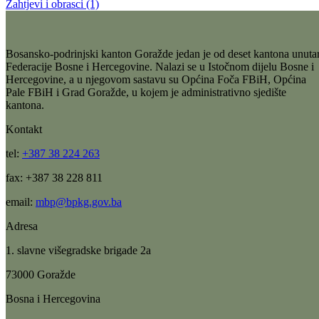
Objavljen Javni poziv za podnošenje zahtjeva i programa/projekata
koji će se uvrstiti u Program obilježavanja značajnih dogadaja, datum
i ličnosti
15.02.2023