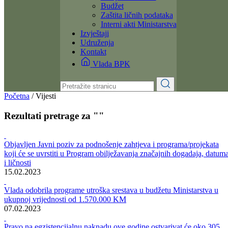
Dokumenti
Zakoni i propisi
Zahtjevi i obrasci
Budžet
Zaštita ličnih podataka
Interni akti Ministarstva
Izvještaji
Udruženja
Kontakt
Vlada BPK
Početna
/
Vijesti
Rezultati pretrage za ""