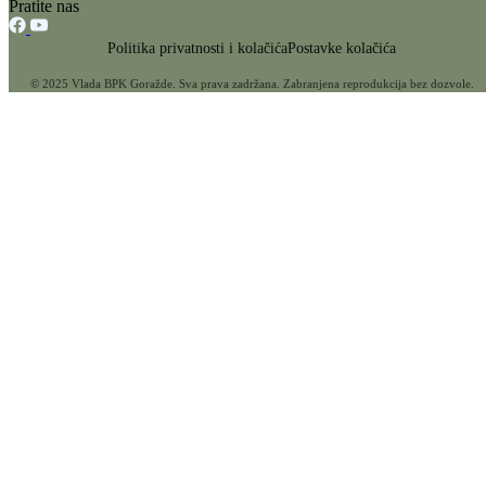
Vlada odobrila programe utroška srestava u budžetu Ministarstva u
ukupnoj vrijednosti od 1.570.000 KM
07.02.2023