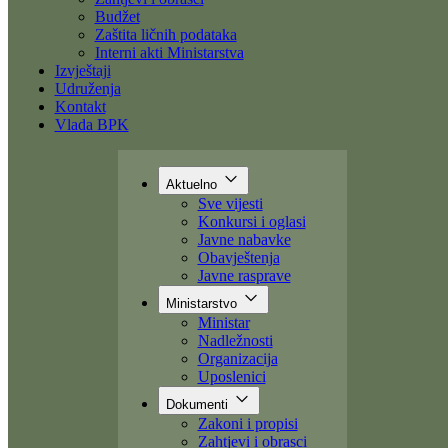
Dokumenti
Zakoni i propisi
Zahtjevi i obrasci
Budžet
Zaštita ličnih podataka
Interni akti Ministarstva
Izvještaji
Udruženja
Kontakt
Vlada BPK
Aktuelno
Sve vijesti
Konkursi i oglasi
Javne nabavke
Obavještenja
Javne rasprave
Ministarstvo
Ministar
Nadležnosti
Organizacija
Uposlenici