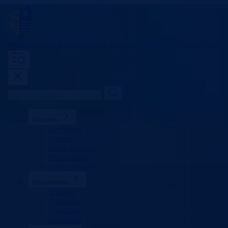
Ministarstvo za boračka pitanja
Bosansko-podrinjski kanton Goražd
Aktuelno
Sve vijesti
Konkursi i oglasi
Javne nabavke
Obavještenja
Javne rasprave
Ministarstvo
Ministar
Nadležnosti
Organizacija
Uposlenici