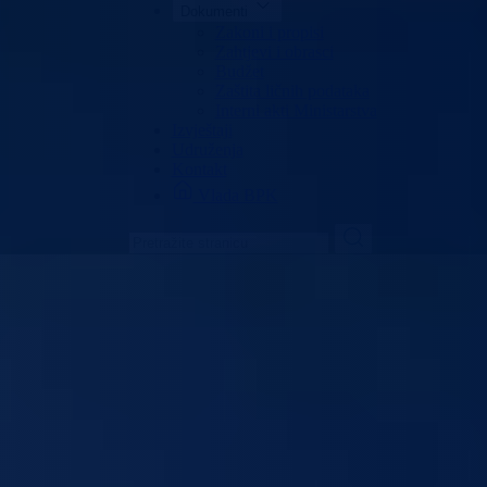
Dokumenti
Zakoni i propisi
Zahtjevi i obrasci
Budžet
Zaštita ličnih podataka
Interni akti Ministarstva
Izvještaji
Udruženja
Kontakt
Vlada BPK