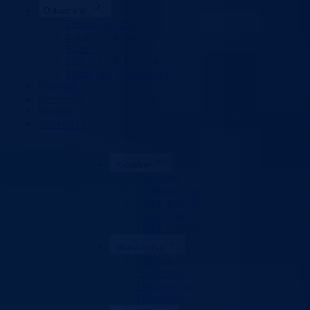
Dokumenti
Zakoni i propisi
Zahtjevi i obrasci
Budžet
Zaštita ličnih podataka
Interni akti Ministarstva
Izvještaji
Udruženja
Kontakt
Vlada BPK
Aktuelno
Sve vijesti
Konkursi i oglasi
Javne nabavke
Obavještenja
Javne rasprave
Ministarstvo
Ministar
Nadležnosti
Organizacija
Uposlenici